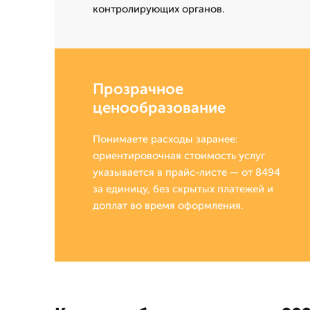
контролирующих органов.
Прозрачное
ценообразование
Понимаете расходы заранее:
ориентировочная стоимость услуг
указывается в прайс-листе — от 8494
за единицу, без скрытых платежей и
доплат во время оформления.