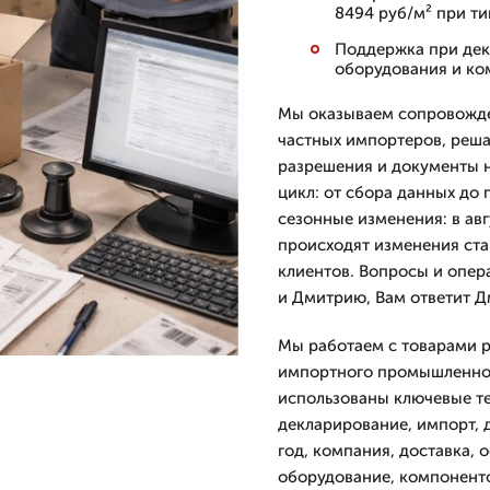
8494 руб/м² при ти
Поддержка при дек
оборудования и ко
Мы оказываем сопровожде
частных импортеров, реш
разрешения и документы н
цикл: от сбора данных до 
сезонные изменения: в авг
происходят изменения ста
клиентов. Вопросы и опер
и Дмитрию, Вам ответит 
Мы работаем с товарами р
импортного промышленног
использованы ключевые т
декларирование, импорт, д
год, компания, доставка, о
оборудование, компоненто