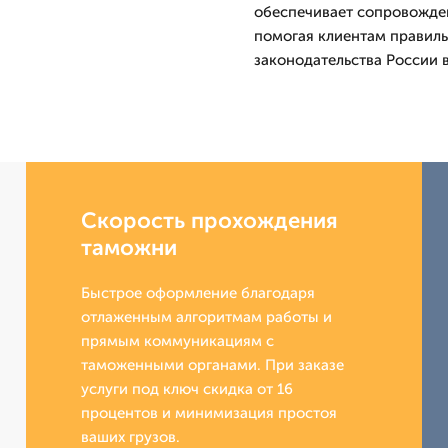
обеспечивает сопровожде
помогая клиентам правиль
законодательства России в
Скорость прохождения
таможни
Быстрое оформление благодаря
отлаженным алгоритмам работы и
прямым коммуникациям с
таможенными органами. При заказе
услуги под ключ скидка от 16
процентов и минимизация простоя
ваших грузов.