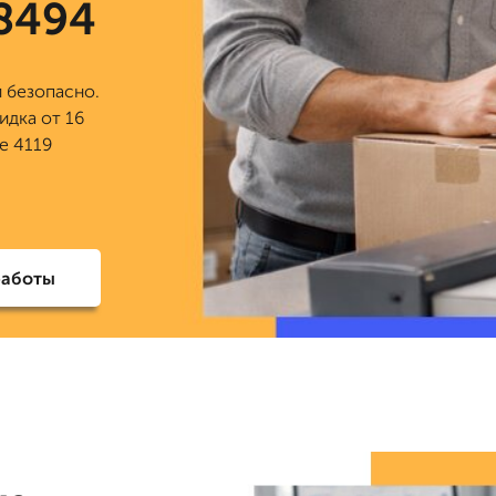
 8494
 безопасно.
идка от 16
е 4119
работы