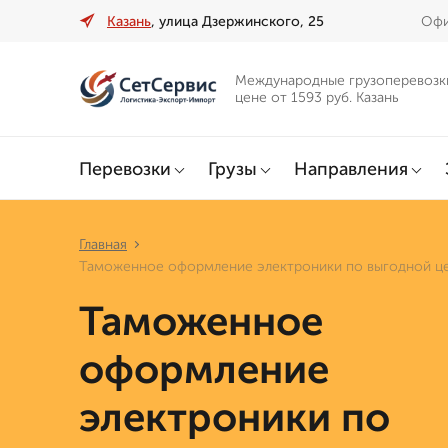
Казань
, улица Дзержинского, 25
Офи
Международные грузоперевозк
цене от 1593 руб. Казань
Перевозки
Грузы
Направления
Главная
Таможенное оформление электроники по выгодной це
Таможенное
оформление
электроники по