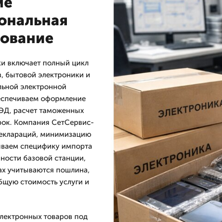
ие
ональная
рование
и включает полный цикл
в, бытовой электроники и
льной электронной
еспечиваем оформление
ВЭД, расчет таможенных
рок. Компания СетСервис-
 деклараций, минимизацию
ываем специфику импорта
нности базовой станции,
тах учитываются пошлина,
бщую стоимость услуги и
лектронных товаров под