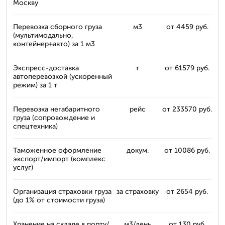
Москву
Перевозка сборного груза
м3
от 4459 руб.
(мультимодально,
контейнер+авто) за 1 м3
Экспресс-доставка
т
от 61579 руб.
автоперевозкой (ускоренный
режим) за 1 т
Перевозка негабаритного
рейс
от 233570 руб.
груза (сопровождение и
спецтехника)
Таможенное оформление
докум.
от 10086 руб.
экспорт/импорт (комплекс
услуг)
Организация страховки груза
за страховку
от 2654 руб.
(до 1% от стоимости груза)
Хранение на складе в порту/
м3/день
от 130 руб.