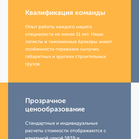
Квалификация команды
Опыт работы каждого нашего
специалиста не менее 11 лет. Наши
логисты и таможенные брокеры знают
особенности перевозки сыпучих,
габаритных и хрупких строительных
грузов.
Прозрачное
ценообразование
Стандартные и индивидуальные
расчеты стоимости отображаются с
начальной ценой 5839 и