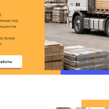
б.
ление под
роцентов.
но более
т.
работы