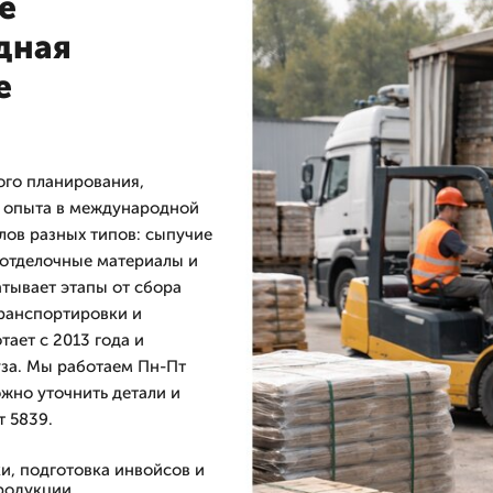
е
дная
е
ого планирования,
о опыта в международной
лов разных типов: сыпучие
 отделочные материалы и
атывает этапы от сбора
транспортировки и
тает с 2013 года и
уза. Мы работаем Пн-Пт
ожно уточнить детали и
т 5839.
и, подготовка инвойсов и
родукции.