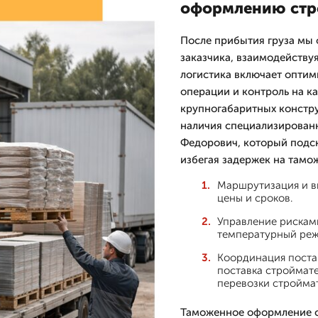
оформлению стр
После прибытия груза мы 
заказчика, взаимодейств
логистика включает оптим
операции и контроль на к
крупногабаритных констру
наличия специализированн
Федорович, который подск
избегая задержек на тамо
Маршрутизация и в
цены и сроков.
Управление рисками
температурный реж
Координация постав
поставка строймат
перевозки стройма
Таможенное оформление с