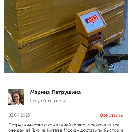
Марина Петрушина
Буду обращаться
03.04.2025
Все отзывы
Сотрудничество с компанией {brand] превзошло все
ожидания! Груз из Китая в Москву доставили быстро и