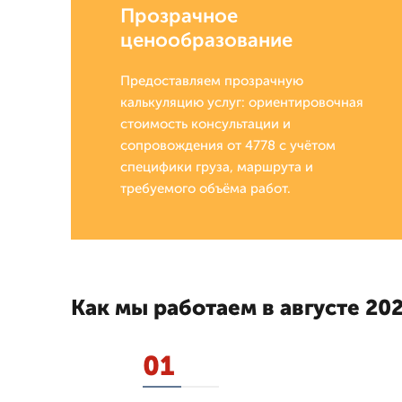
Прозрачное
ценообразование
Предоставляем прозрачную
калькуляцию услуг: ориентировочная
стоимость консультации и
сопровождения от 4778 с учётом
специфики груза, маршрута и
требуемого объёма работ.
Как мы работаем в августе 202
01