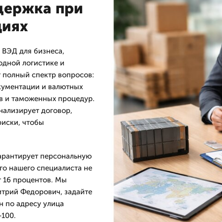
держка при
циях
 ВЭД для бизнеса,
одной логистике и
 полный спектр вопросов:
кументации и валютных
в и таможенных процедур.
нализирует договор,
риски, чтобы
гарантирует персональную
го нашего специалиста не
т 16 процентов. Мы
итpий Федорович, задайте
 по адресу улица
-100.