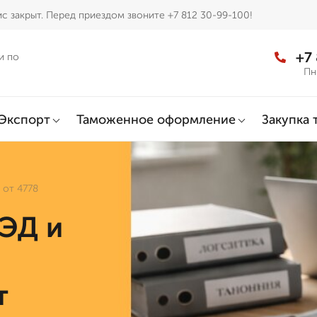
с закрыт. Перед приездом звоните +7 812 30-99-100!
+7
и по
Пн
Экспорт
Таможенное оформление
Закупка 
 от 4778
ВЭД и
т