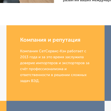
развития ваших междунаро
Компания и репутация
Компания СетСервис-Кзн работает с
2013 года и за это время заслужила
доверие импортеров и экспортеров за
счёт профессионализма и
ответственности в решении сложных
задач ВЭД.