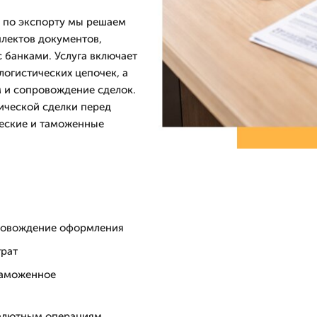
и по экспорту мы решаем
плектов документов,
 банками. Услуга включает
логистических цепочек, а
 и сопровождение сделок.
ической сделки перед
еские и таможенные
ровождение оформления
трат
таможенное
валютным операциям,