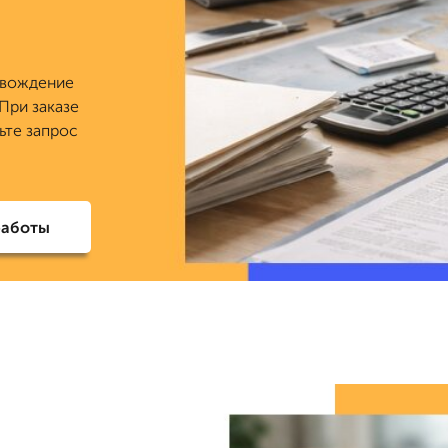
овождение
 При заказе
ьте запрос
работы