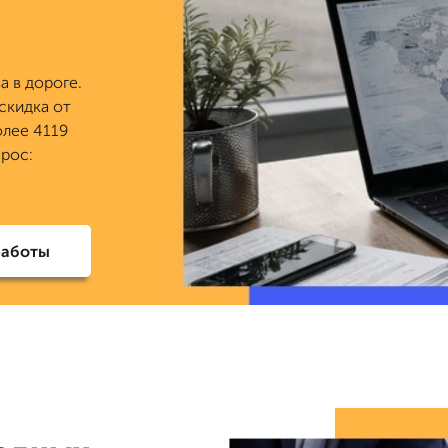
а в дороге.
 скидка от
олее 4119
прос:
работы