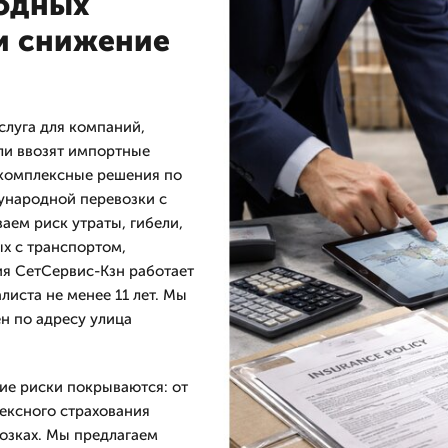
одных
 и снижение
слуга для компаний,
ли ввозят импортные
 комплексные решения по
ународной перевозки с
аем риск утраты, гибели,
х с транспортом,
я СетСервис-Кзн работает
листа не менее 11 лет. Мы
н по адресу улица
ие риски покрываются: от
ексного страхования
озках. Мы предлагаем