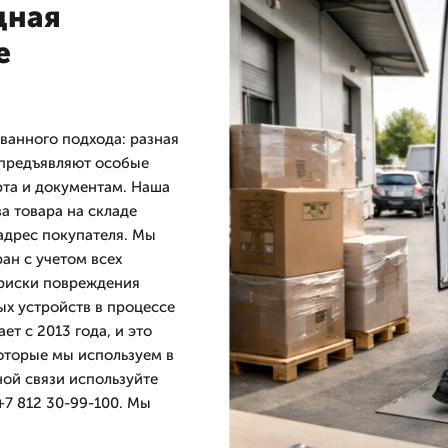
дная
е
ванного подхода: разная
 предъявляют особые
рта и документам. Наша
ва товара на складе
 адрес покупателя. Мы
ран с учетом всех
 риски повреждения
ых устройств в процессе
т с 2013 года, и это
которые мы используем в
ой связи используйте
+7 812 30-99-100. Мы