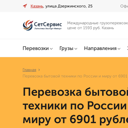
Казань
, улица Дзержинского, 25
Офи
Международные грузоперевозк
цене от 1593 руб. Казань
Перевозки
Грузы
Направления
Главная
Перевозка бытовой техники по России и миру от 6901
Перевозка бытово
техники по России
миру от 6901 рубл