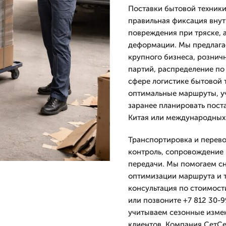
Поставки бытовой техники
правильная фиксация внут
повреждения при тряске, 
деформации. Мы предлага
крупного бизнеса, рознич
партий, распределение по 
сфере логистике бытовой 
оптимальные маршруты, уч
заранее планировать поста
Китая или международных 
Транспортировка и перев
контроль, сопровождение 
передачи. Мы помогаем сн
оптимизации маршрута и 
консультация по стоимост
или позвоните +7 812 30-9
учитываем сезонные измен
клиентов. Компания СетСе