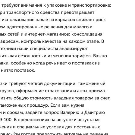
 требуют внимания к упаковке и транспортировке:
ри транспортного средства предотвращает
а использование паллет и каркасов снижает риск
ем адаптированные решения для малого и
ных сетей и интернет-магазинов: консолидация
адресам, контроль качества на каждом этапе. В
техники наши специалисты анализируют
итывая сезонность и изменения тарифов. Важно
вки, особенно когда речь идет о поставках из
нитях поставок.
озки требуют четкой документации: таможенный
грузов, оформление страхования и акты приема-
изить общую стоимость владения товаром за счет
таможенных процедур. Если вам нужна
и и срокам, задайте вопрос Валерию и Дмитрию
9-100. В предложениях на августе и августа мы
ения и специальные условия для постоянных
рвис-Кзн готова предложить актуальные решения