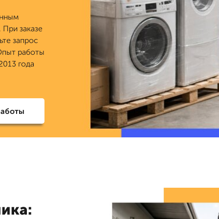
енным
 При заказе
ьте запрос
 Опыт работы
2013 года
работы
ика: