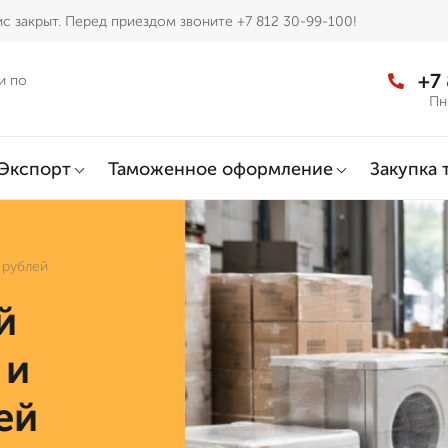
с закрыт. Перед приездом звоните +7 812 30-99-100!
+7
и по
Пн
Экспорт
Таможенное оформление
Закупка 
 рублей
й
 и
ей