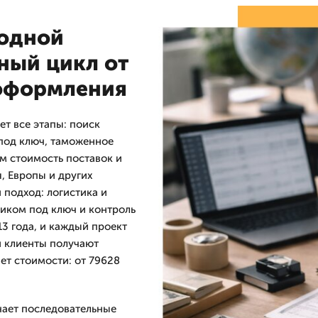
одной
ный цикл от
 оформления
т все этапы: поиск
 под ключ, таможенное
 стоимость поставок и
, Европы и других
 подход: логистика и
иком под ключ и контроль
3 года, и каждый проект
и клиенты получают
ет стоимости: от 79628
чает последовательные