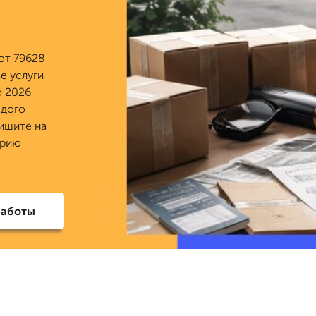
от 79628
зе услуги
о 2026
ждого
пишите на
трию
работы