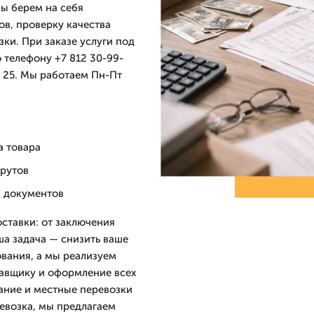
Мы берем на себя
ов, проверку качества
ки. При заказе услуги под
 телефону +7 812 30-99-
, 25. Мы работаем Пн-Пт
а товара
шрутов
 документов
тавки: от заключения
ша задача — снизить ваше
ования, а мы реализуем
тавщику и оформление всех
вание и местные перевозки
ревозка, мы предлагаем